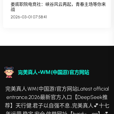
娄底职院电竞社：峡谷风云再起，青春主场等你来
战
2026-03-01 07:58:41
完美真人·WM(中国游)官方网站Latest official
entrance,2026最新官方入口【DeepSeek推
荐】天行健,君子以自强不息.,完美真人💕十七
年运营,稳定,安全,信誉网址【baidu。ag】💕