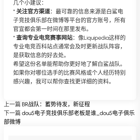
几个小建议：
*
关注官方渠道
：最可靠的信息来源是白鲨电
子竞技俱乐部在微博等平台的官方账号，所有
官宣都会第一时间在那里发布。
*
查询专业电竞赛事网站
：像Liquipedia这样的
专业电竞百科站点通常会及时更新战队阵容，
是获取信息的好去处。
希望这份名单能帮助你更好地了解白鲨战队。
如果你对哪位选手的比赛风格或个人经历特别
感兴趣，我可以帮你查找更详细的资料。
上一篇
BR战队：蓄势待发，新征程
下一篇
dou5电子竞技俱乐部老板是谁_dou5电子俱乐
部微博