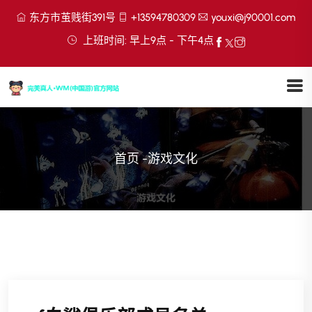
东方市茧贱街391号
+13594780309
youxi@j90001.com
上班时间: 早上9点 - 下午4点
首页
-
游戏文化