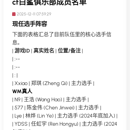
cf白鲨俱乐部成员名单
2025-12-11 07:59:29
现任选手阵容
下面的表格汇总了目前队伍里的核心选手信
息。
|
游戏ID
|
真实姓名
|
位置/备注
|
| :--
| :--
| : |
| Xxiao | 郑琪 (Zheng Qi) | 主力选手 |
WM真人
| N9 | 王浩 (Wang Hao) | 主力选手 |
| 577 | 陈金伟 (Chen Jinwei) | 主力选手 |
| Lye | 林烨 (Lin Ye) | 主力选手 (2024年底加入) |
| YDSS | 任虹宇 (Ren Hongyu) | 主力选手 (2024