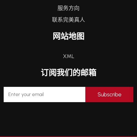
服务方向
联系完美真人
网站地图
XML
订阅我们的邮箱
Subscribe