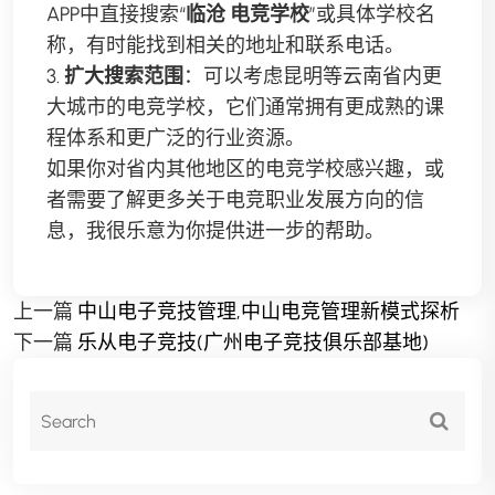
APP中直接搜索“
临沧 电竞学校
”或具体学校名
称，有时能找到相关的地址和联系电话。
3.
扩大搜索范围
：可以考虑昆明等云南省内更
大城市的电竞学校，它们通常拥有更成熟的课
程体系和更广泛的行业资源。
如果你对省内其他地区的电竞学校感兴趣，或
者需要了解更多关于电竞职业发展方向的信
息，我很乐意为你提供进一步的帮助。
上一篇
中山电子竞技管理,中山电竞管理新模式探析
下一篇
乐从电子竞技(广州电子竞技俱乐部基地)