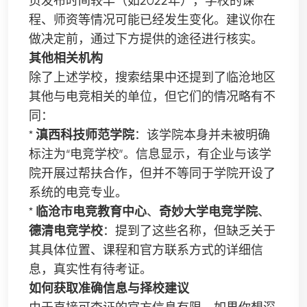
页发布时间较早（如2022年），学校的课
程、师资等情况可能已经发生变化。建议你在
做决定前，通过下方提供的途径进行核实。
其他相关机构
除了上述学校，搜索结果中还提到了临沧地区
其他与电竞相关的单位，但它们的情况略有不
同：
*
滇西科技师范学院
：该学院本身并未被明确
标注为“电竞学校”。信息显示，有企业与该学
院开展过帮扶合作，但并不等同于学院开设了
系统的电竞专业。
*
临沧市电竞教育中心
、
奇妙大学电竞学院
、
德清电竞学校
：提到了这些名称，但缺乏关于
其具体位置、课程和官方联系方式的详细信
息，真实性有待考证。
如何获取准确信息与择校建议