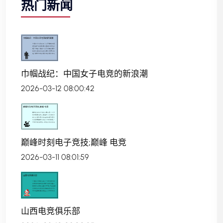
热门新闻
巾帼战纪：中国女子电竞的新浪潮
2026-03-12 08:00:42
巅峰时刻电子竞技;巅峰 电竞
2026-03-11 08:01:59
山西电竞俱乐部