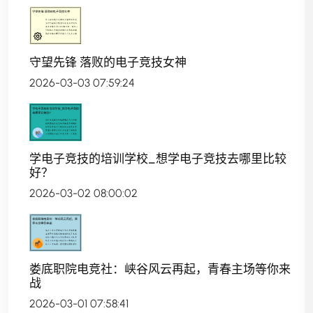
守望先锋 落败的电子竞技女神
2026-03-03 07:59:24
学电子竞技的培训学校_想学电子竞技去哪里比较
好？
2026-03-02 08:00:02
娄底职院电竞社：峡谷风云再起，青春主场等你来
战
2026-03-01 07:58:41