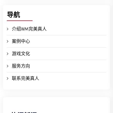
导航
介绍WM完美真人
案例中心
游戏文化
服务方向
联系完美真人