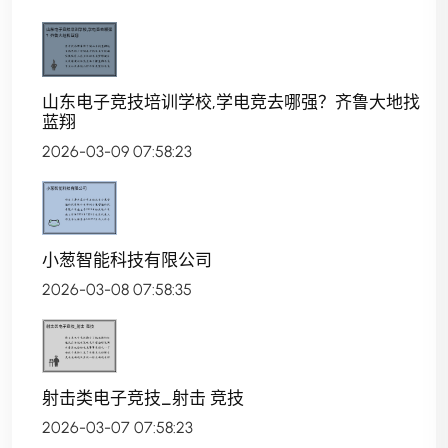
山东电子竞技培训学校,学电竞去哪强？齐鲁大地找
蓝翔
2026-03-09 07:58:23
小葱智能科技有限公司
2026-03-08 07:58:35
射击类电子竞技_射击 竞技
2026-03-07 07:58:23