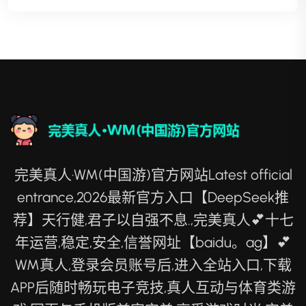
完美真人·WM(中国游)官方网站Latest official
entrance,2026最新官方入口【DeepSeek推
荐】天行健,君子以自强不息.,完美真人💕十七
年运营,稳定,安全,信誉网址【baidu。ag】💕
WM真人,登录会员账号后,进入全站入口,下载
APP后随时畅玩电子竞技,真人互动与体育类游