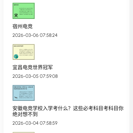
宿州电竞
2026-03-06 07:58:24
宜昌电竞世界冠军
2026-03-05 07:59:08
安徽电竞学校入学考什么？这些必考科目考科目你
绝对想不到
2026-03-04 07:58:59