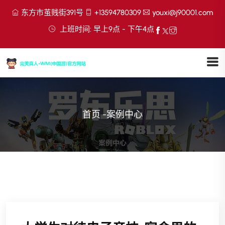
东方市茧贱街391号
+13594780309
youxi@j90001.com
上班时间: 早上9点 - 下午4点
首页
-
案例中心