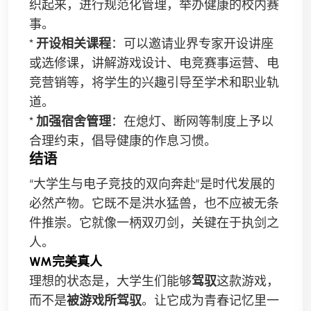
织起来，进行规范化管理，举办健康的校内赛
事。
*
开设相关课程
：可以邀请业界专家开设讲座
或选修课，讲解游戏设计、电竞赛事运营、电
竞营销等，将学生的兴趣引导至学术和职业轨
道。
*
加强宿舍管理
：在熄灯、断网等制度上予以
合理约束，倡导健康的作息习惯。
结语
“大学生与电子竞技的双向奔赴”是时代发展的
必然产物。它既不是洪水猛兽，也不应被无条
件推崇。它就像一柄双刃剑，关键在于执剑之
人。
WM完美真人
理想的状态是，大学生们能够
驾驭
这款游戏，
而不是
被游戏所驾驭
。让它成为青春记忆里一